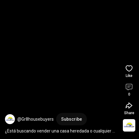
Like
0
Share
@Gr8housebuyers
Subscribe
¿Está buscando vender una casa heredada o cualquier 
otro inmueble en Nevada? Gr8housebuyers