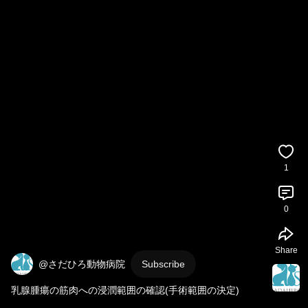
1
0
Share
@さだひろ動物病院
Subscribe
乳腺腫瘍の筋肉への浸潤範囲の確認(手術範囲の決定)