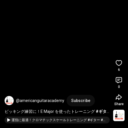
6
0
@americanguitaracademy
Subscribe
Share
ピッキング練習に！E Major を使ったトレーニング 
#ギタ
ー
#練習
#音楽
運指に最適！クロマチックスケールトレーニング #ギター #音楽 #弾き方講座 #弾き方