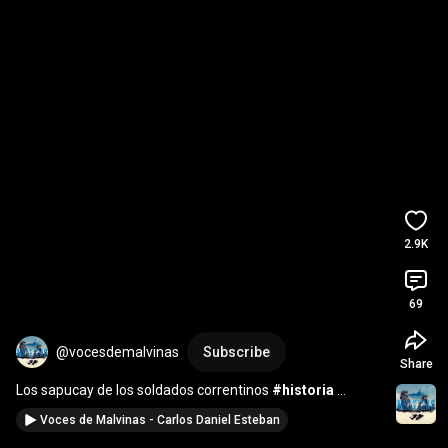
2.9K
69
@vocesdemalvinas
Subscribe
Share
Los sapucay de los soldados correntinos 
#historia
#history
#documental
#malvinas
Voces de Malvinas - Carlos Daniel Esteban