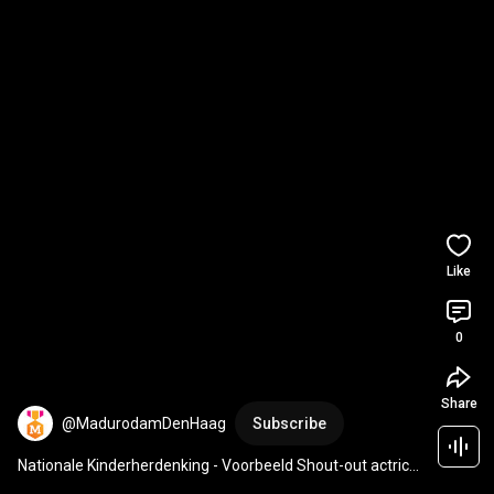
Like
0
Share
@MadurodamDenHaag
Subscribe
Nationale Kinderherdenking - Voorbeeld Shout-out actrice 
Yara