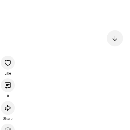
Like
0
Share