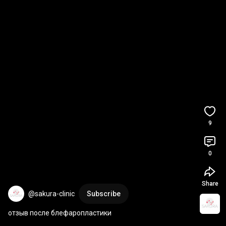
9
0
Share
@sakura-clinic
Subscribe
отзыв после блефаропластики