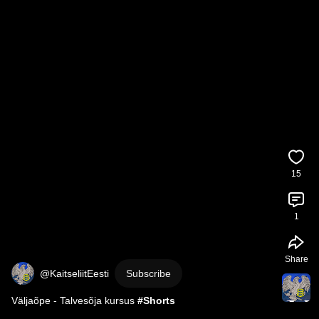
15
1
Share
@KaitseliitEesti
Subscribe
Väljaõpe - Talvesõja kursus 
#Shorts