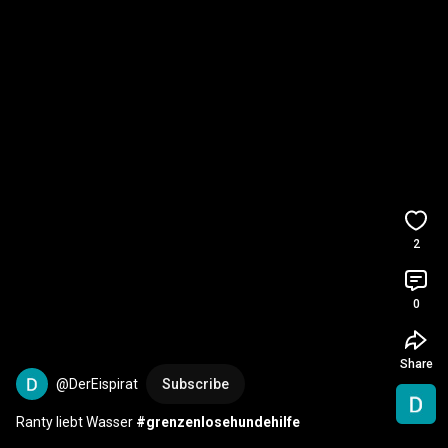
2
0
Share
@DerEispirat
Subscribe
Ranty liebt Wasser 
#grenzenlosehundehilfe