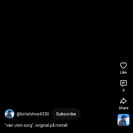
Like
0
Share
@birtelohne4330
Subscribe
"vær uten sorg", original på metall