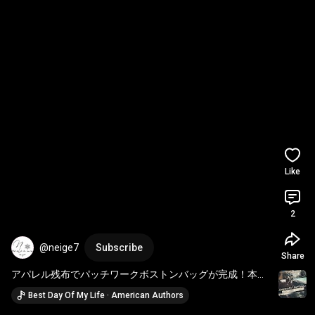
Like
2
@neige7
Subscribe
Share
アパレル残布でパッチワークボストンバッグが完成！本編
で制作風景公開中＃
#shorts
Best Day Of My Life · American Authors