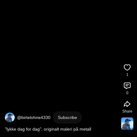
1
0
Share
@birtelohne4330
Subscribe
"lykke dag for dag", originalt maleri på metall