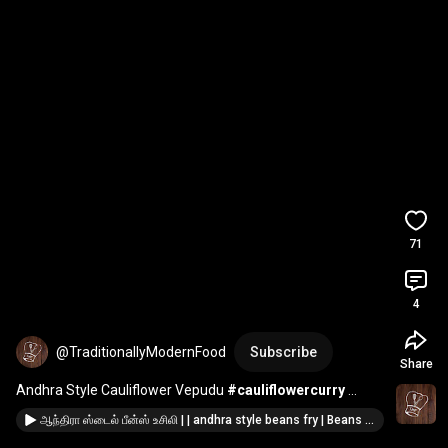
71
4
@TraditionallyModernFood
Subscribe
Share
Andhra Style Cauliflower Vepudu 
#cauliflowercurry
#gobi
#southindianrecipes
#andhrastyle
#vepudu
ஆந்திரா ஸ்டைல் பீன்ஸ் உசிலி | | andhra style beans fry | Beans usili | beans recipe #beansrecipe