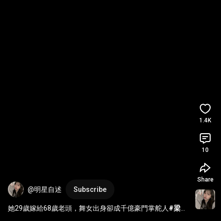
1.4K
10
Share
@明星自述
Subscribe
她29歲嫁給68歲老頭，舞女出身卻成千億豪門掌舵人
#梁安
琪
#人物故事
#何鴻燊