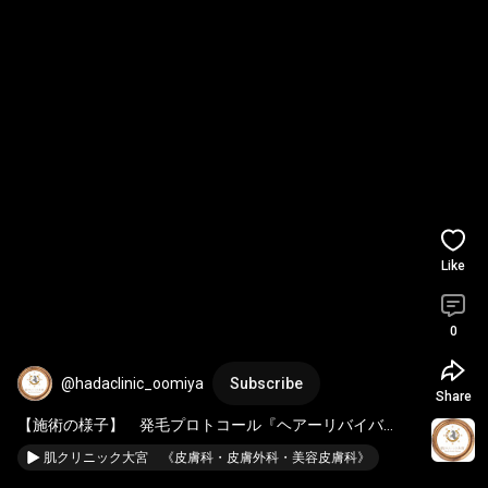
Like
0
@hadaclinic_oomiya
Subscribe
Share
【施術の様子】　発毛プロトコール『ヘアーリバイバ
ル』　肌クリニック大宮 
#脱毛
#薄毛
肌クリニック大宮 《皮膚科・皮膚外科・美容皮膚科》