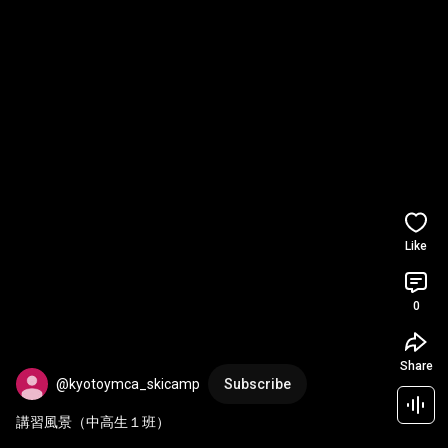
Like
0
Share
@kyotoymca_skicamp
Subscribe
講習風景（中高生１班）