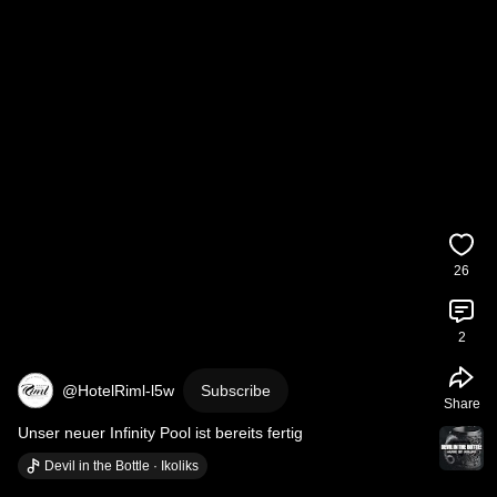
26
2
@HotelRiml-l5w
Subscribe
Share
Unser neuer Infinity Pool ist bereits fertig
Devil in the Bottle · Ikoliks