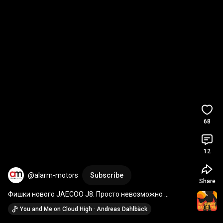
68
12
@alarm-motors
Subscribe
Share
Фишки нового JAECOO J8. Просто невозможно 
оторвать взгляд 
#jaecoo
#chery
#luxury
#jaecooj7
You and Me on Cloud High · Andreas Dahlbäck
#shorts