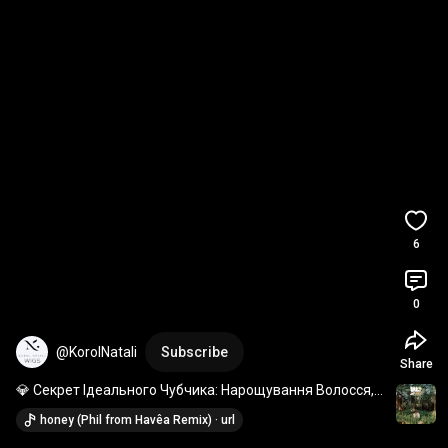
6
0
@KorolNatali
Subscribe
Share
💎 Секрет Ідеального Чубчика: Нарощування Волосся, 
Яке Змінить Ваш Вигляд! 
#накладнийчубчик
honey (Phil from Havêa Remix) · url