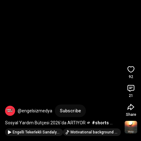
92
21
@engelsizmedya
Subscribe
Share
Sosyal Yardım Bütçesi 2026'da ARTIYOR 🫵 
#shorts
#sondakika
#engelli
Engelli Tekerlekli Sandalyeyle Sokak Berberi Robot Traşı! 🤯 Sonuç ÇOK KOMİK!
Motivational background music no copyright || Inspirational background music no copyright · @SamirulAli