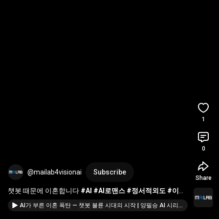
1
0
@mailab4visionai
Subscribe
Share
챗봇 때문에 이혼합니다 
#AI
#AI로맨스
#정서적외도
#이혼
#챗봇
#미래사회
#양필승AI시리즈
AI가 부른 이혼 폭탄 — 챗봇 불륜 시대의 시작 | 양필승 AI 시리즈 #AI #양필승AI시리즈 #AI윤리 #인간관계 #정서적외도 #미래사회