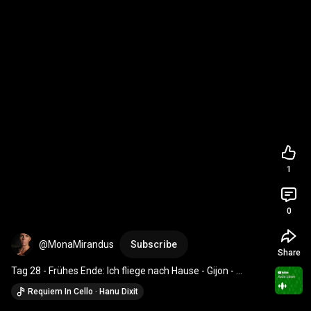
1
0
@MonaMirandus
Subscribe
Share
Tag 28 - Frühes Ende: Ich fliege nach Hause - Gijon - 
Alicante - Hamburg 
#CaminoDelNorte
#MeinWeg
Requiem In Cello · Hanu Dixit