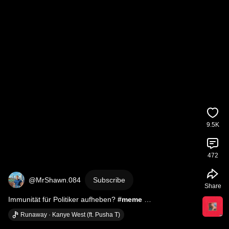
9.5K
472
@MrShawn.084
Subscribe
Share
Immunität für Politiker aufheben? 
#meme
#deutschland2026
#sozialegerechtigkeit
Runaway · Kanye West (ft. Pusha T)