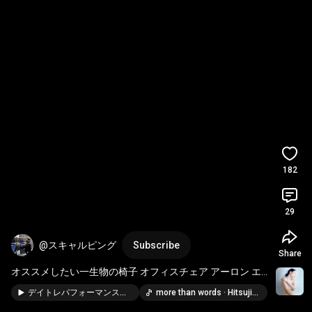
182
29
@スキャルピング
Subscribe
Share
オススメしたい一生物の椅子 オフィスチェア アーロン エ
ルゴ コズムチェア ワークチェア 
#HermanMiller
デイトレパフォーマンスが上がったトレードアイテムBEST3 (サイエンス/ミラブル/ウルトラファインバブル)
more than words · Hitsujibungaku
#AKRacing
#Ergohuman
#shorts