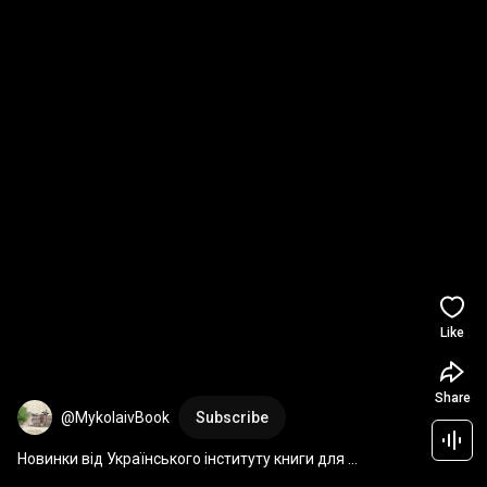
Like
Share
@MykolaivBook
Subscribe
Новинки від Українського інституту книги для 
найменших #library #books #УІК