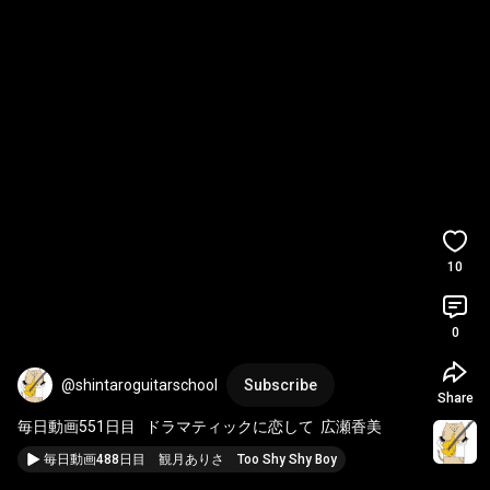
10
0
@shintaroguitarschool
Subscribe
Share
毎日動画551日目   ドラマティックに恋して  広瀬香美
毎日動画488日目 観月ありさ Too Shy Shy Boy