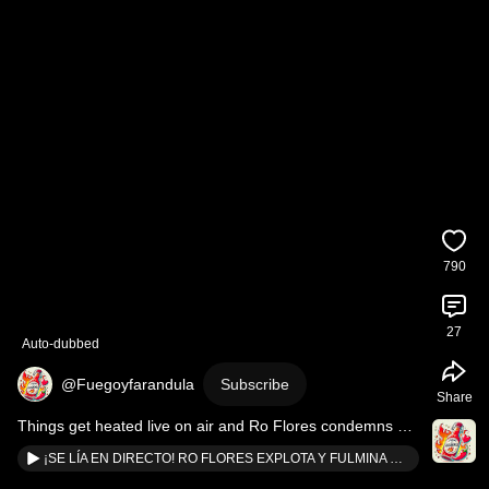
790
27
Auto-dubbed
@Fuegoyfarandula
Subscribe
Share
Things get heated live on air and Ro Flores condemns 
Nagore Robles for Emma García live on air!
¡SE LÍA EN DIRECTO! RO FLORES EXPLOTA Y FULMINA GRAVEMENTE POR EMMA GARCÍA POR NAGORE ROBLES