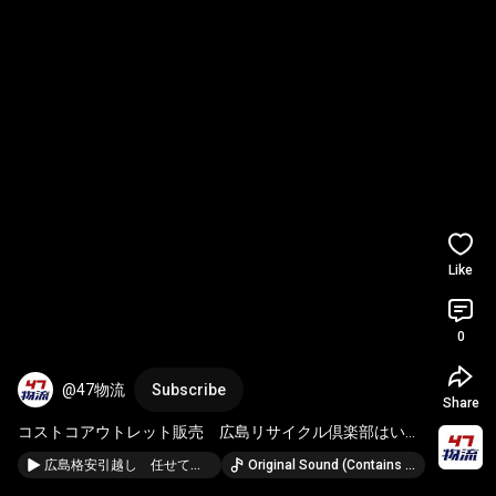
Like
0
@47物流
Subscribe
Share
コストコアウトレット販売　広島リサイクル倶楽部はいか
らさん　
#買取
#コストコ
#広島市
#コストコアウトレ
広島格安引越し 任せて安心 引越は47物流 #広島市 #引越し #買取
Original Sound (Contains music from: 和心-Japan Spirit- · nanaacom)
ット