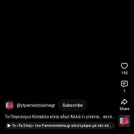
192
1
@ytpamestoiximagr
Subscribe
Share
Το Παγκόσμιο Κύπελλο είναι εδώ! Αλλά τι γίνεται… εκτός 
γηπέδου;
Το «Τα Σπας» του Pamestoixima.gr επιστρέφει με νέο επεισόδιο, λίγο πριν τη σέντρα του Παγκοσμίου.