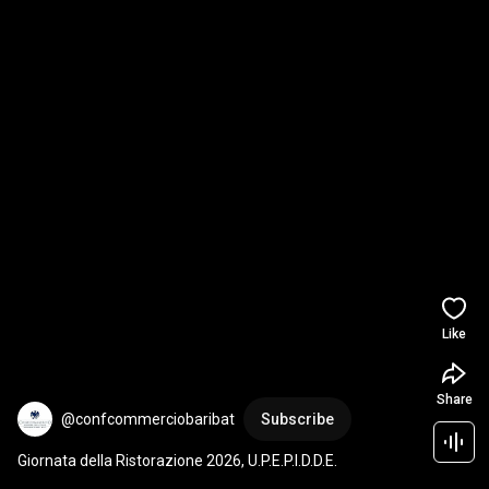
Like
Share
@confcommerciobaribat
Subscribe
Giornata della Ristorazione 2026, U.P.E.P.I.D.D.E.