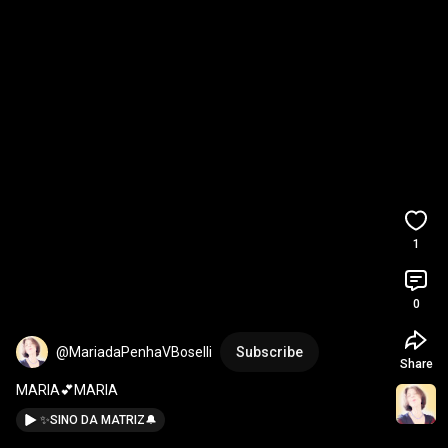
1
0
@MariadaPenhaVBoselli
Subscribe
Share
MARIA💕MARIA
✨SINO DA MATRIZ🔔