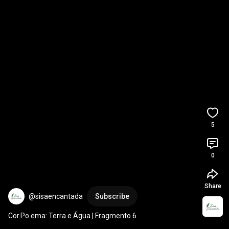
5
0
Share
@sisaencantada
Subscribe
Cor.Po.ema: Terra e Água | Fragmento 6