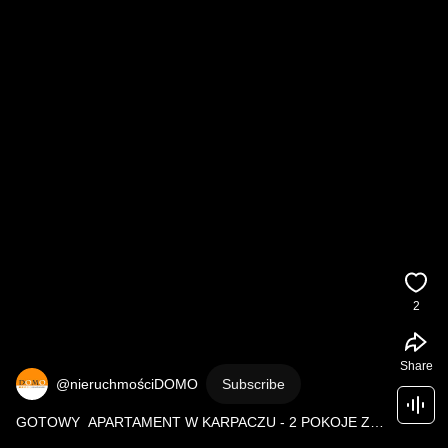
2
Share
@nieruchmościDOMO
Subscribe
GOTOWY  APARTAMENT W KARPACZU - 2 POKOJE Z 
DUŻYM TARASEM - OŚ. LEŚNY DOM