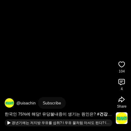
104
4
@uisachin
Subscribe
Share
한국인 75%에 해당! 유당불내증이 생기는 원인은? 
#건강
#
우유
#유당불내증
#락토프리우유
갱년기에는 저지방 우유를 섭취? l 우유 물처럼 마셔도 된다? l 우유와 최고의 궁합 음식은? l 우유 대체품들 효과는? l 식품영양학과 명예교수 이영은