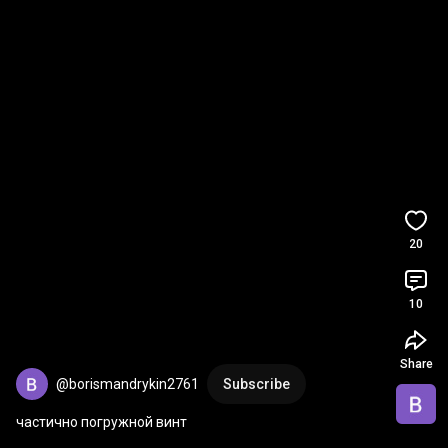
20
10
Share
@borismandrykin2761
Subscribe
частично погружной винт