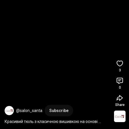
3
0
Share
@salon_santa
Subscribe
Красивий тюль з класичною вишивкою на основі 
бамбуку