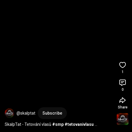
1
0
Share
@skalptat
Subscribe
SkalpTat - Tetování vlasů 
#smp
#tetovanivlasu
#skalptat
#smpclinic
#hair
#mikropigmentacevlasů