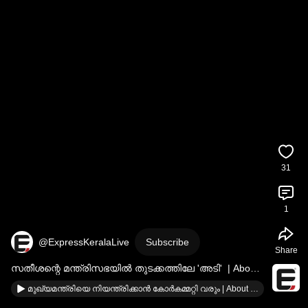
31
1
@ExpressKeralaLive
Subscribe
Share
സതീശന്റെ മന്ത്രിസഭയിൽ തുടക്കത്തിലേ 'അടി'  | About 
udf government
മുഖ്യമന്ത്രിയെ നിയന്ത്രിക്കാൻ കോർകമ്മറ്റി വരും | About vd satheesan government