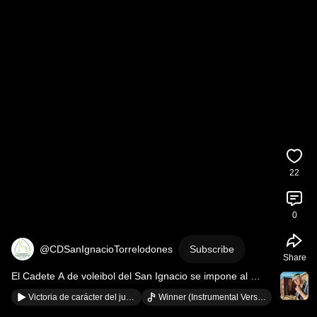
22
0
@CDSanIgnacioTorrelodones
Subscribe
Share
El Cadete A de voleibol del San Ignacio se impone al 
Cadete B por 3-0
Victoria de carácter del juvenil ¡Bravo equipo!
Winner (Instrumental Version) · Soul J & Amit Sagie