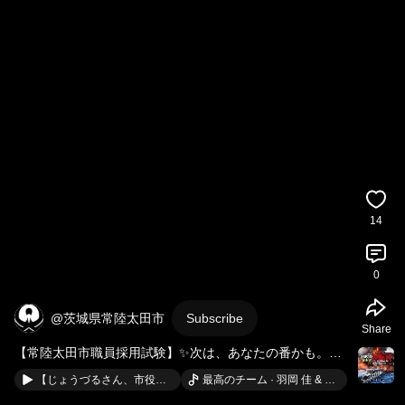
14
0
@茨城県常陸太田市
Subscribe
Share
【常陸太田市職員採用試験】✨次は、あなたの番かも。消
防士からのメッセージ🚒 
#shorts
#常陸太田市
#消防
【じょうづるさん、市役所のお仕事わかる？🏢✨】～観光振興課編～ #shorts #常陸太田市 #茨城県 #観光 #ロケ地
最高のチーム · 羽岡 佳 & Tatsuhiko Saiki