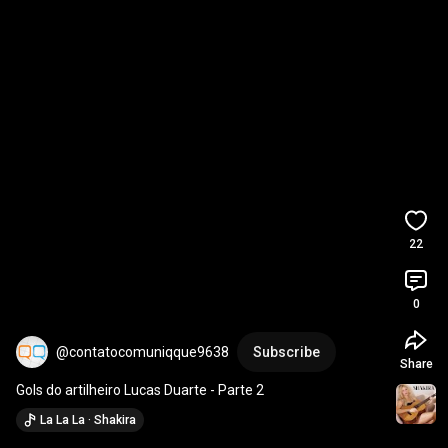
22
0
@contatocomuniqque9638
Subscribe
Share
Gols do artilheiro Lucas Duarte - Parte 2
La La La · Shakira