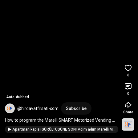
6
0
Auto-dubbed
@hirdavatfirsati-com
Subscribe
Share
How to program the Marelli SMART Motorized Vending 
Machine and use the programming remote?
Apartman kapısı GÜRÜLTÜSÜNE SON! Adım adım Marelli Motorlu Otomat montajı bağlantısı nasıl yapılır?