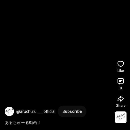
Like
0
Share
@aruchuru___official
Subscribe
あるちゅーる動画！