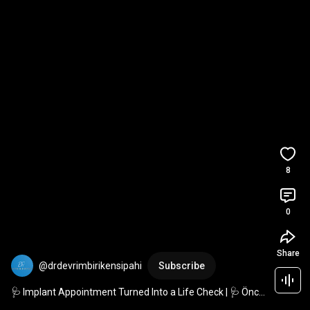
8
0
Share
@drdevrimbirikensipahi
Subscribe
🩺 Implant Appointment Turned Into a Life Check | 🩺 Önce 
Sağlık! İmplant Randevusunda Ortaya Çıktı