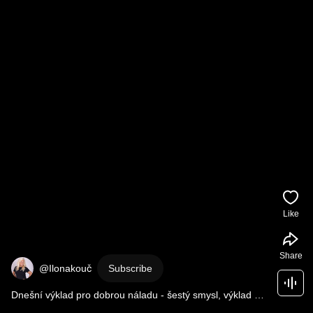
Like
Share
@Ilonakouč
Subscribe
Dnešní výklad pro dobrou náladu - šestý smysl, výklad 
karet, úspěch v médiích.⭐