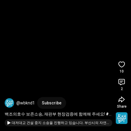
10
2
@wbknd1
Subscribe
Share
백조의호수 보존소송, 재판부 현장검증에 함께해 주세요! 
#
대저대교
#혈세낭비
#환경파괴
대저대교 건설 중지 소송을 진행하고 있습니다. 부산시의 자연파괴와 혈세낭비를 반드시 막아내겠습니다.(2025.08.21 기자회견 중 경과보고)