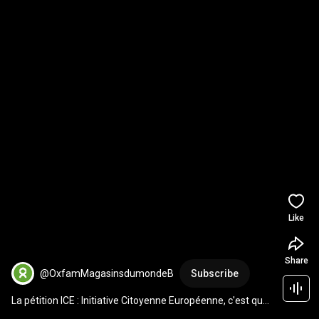
Like
Share
@OxfamMagasinsdumondeB
Subscribe
La pétition ICE : Initiative Citoyenne Européenne, c'est quoi 
?