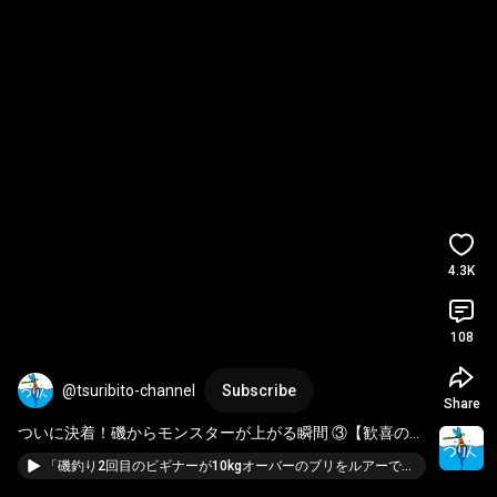
4.3K
108
@tsuribito-channel
Subscribe
Share
ついに決着！磯からモンスターが上がる瞬間 ③【歓喜の雄
叫び】　
#磯釣り
#ルアーフィッシング
#釣り初心者
「磯釣り2回目のビギナーが10kgオーバーのブリをルアーで釣り上げた！【青物狙いで予想外の大物⁉】」