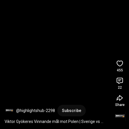
455
22
Share
@highlightshub-2298
Subscribe
Viktor Gyökeres Vinnande mål mot Polen | Sverige vs 
Polen 3-2 
#viktorgyökeres
#viktorgyokeres
#goal