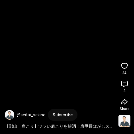
34
3
Share
@seitai_sekine
Subscribe
【郡山　肩こり】ツラい肩こりを解消！肩甲骨はがしスト
レッチ【郡山市の整体　常和治療院】
#shorts